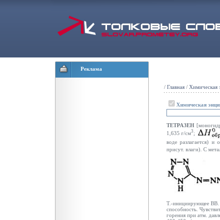
Реклама
/
Главная
/
Химическая 
Химическая энци
ТЕТРАЗЕН
[моногидра
3
1,635 г/см
;
воде разлагается) и 
присут. влаги). С мет
Т.-инициирующее ВВ. 
способность. Чувствит
горения при атм. давл