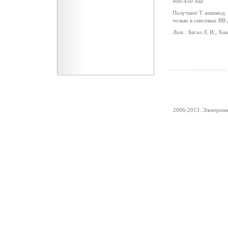
400-450 л/кг.
Получают Т. взаимод.
только в смесевых ВВ 
Лит.:
Багал Л. И., Хи
2006-2013. Электрон