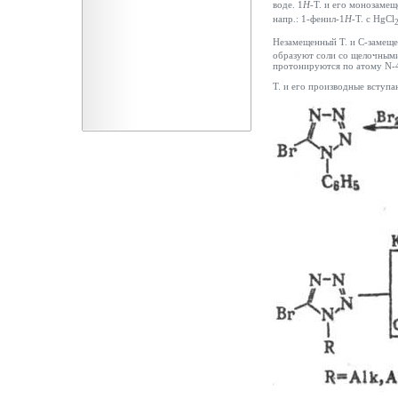
воде. 1
H
-Т. и его монозаме
напр.: 1-фенил-1
H
-Т. с HgCl
Незамещенный Т. и С-замещ
образуют соли со щелочными 
протонируются по атому N-
Т. и его производные вступа