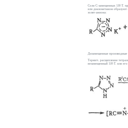
Соли С-замещенных 1
H
-Т. п
или диазометаном образуют 
золят-аниона:
Дизамещенные производные Т
Термич. расщепление тетраз
незамещенный 1
H
-Т. или ег