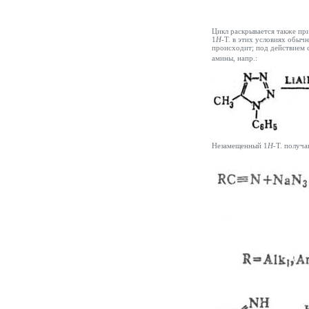
Цикл раскрывается также пр
1
H
-Т. в этих условиях обыч
происходит; под действием 
амины, напр.:
Незамещенный 1
H
-Т. получ