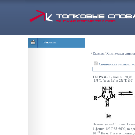
Реклама
/
Главная
/
Химическая энцикл
Химическая энциклопе
ТЕТРАЗОЛ
,
мол. м. 70,06.
-1
H
-Т. (ф-ла I
a
)
и 2
H
-Т. (I
б
);
Незамещенный Т. и его С-заме
1-фенил-1
H
-Т.65-66°С;
m
для
-30
10
Кл·м. Т. и его произво