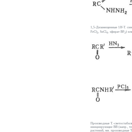
1,5-Дизамещенные 1
H
-Т. си
FeCl
, SnCl
, эфират BF
) ил
3
4
3
Производные Т.-светостабил
инициирующие ВВ (напр., те
растений; мн. производные Т