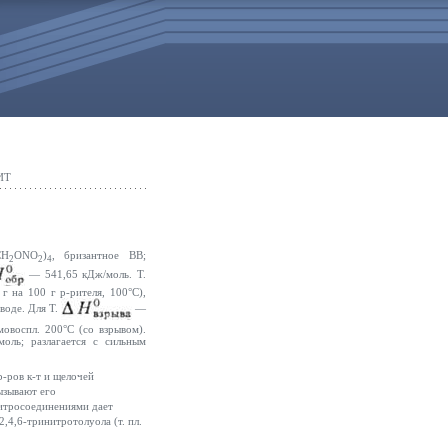
ИТ
CH
ONO
)
, бризантное ВВ;
2
2
4
— 541,65 кДж/моль. Т.
г на 100 г р-рителя, 100°С),
 воде. Для Т.
—
амовоспл. 200°С (со взрывом).
оль; разлагается с сильным
р-ров к-т и щелочей
вызывают его
нитросоединениями дает
2,4,6-тринитротолуола (т. пл.