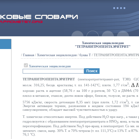
Химическая энциклопедия
"ТЕТРАНИТРОПЕНТАЭРИТРИТ"
/
Главная
/
Химическая энциклопедия
/
буква Т
/ ТЕТРАНИТРОПЕНТАЭРИТР
Химическая энциклопедия
ТЕТРАНИТРОПЕНТАЭРИТРИТ
(пентаэритриттетранит-рат, ТЭН) C(
3
мол.м. 316,25; бесцв. кристаллы; т. пл. 141-142°С; плотн. 1,77 г/см
;
хорошо раств. в ацетоне (58,76 г на 100 г р-рителя, 50 °С) и ДМФА (70 
плохо-в метаноле, этаноле, диэти-ловом эфире, бензоле, толуоле, не раств. в
3
5756 кДж/кг, скорость детонации 8,35 км/с (при плотн. 1,72 г/см
), т. с
Энергия активации термин, разложения в жидком состоянии 194 кДж/м
самоускорением; обладает высокой чувствительностью к удару.
Т. химически относительно инертен. Под действием Н
О при нагр., а также 
2
гидролизуется с образованием пентаэритритдинитрата и HNO
; конц. к-ты 
3
переэтерификацию. Под действием Na
S пре-вращ. в пентаэритрит. Со мн. 
2
эвтектич. смеси, напр. 30% Т. и 70% тетрила (т. пл. 111,3°С) и 13% Т. и 87% 
76,1 °С).