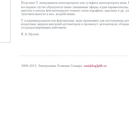
Получают Т. нитрованием пентаэритрита или сульфата пентаэритрита конц.
последнем случае образуются также смешанные эфиры, к-рые взрывоопасны. 
ацетона и иногда флегматизируют тонким слоем парафина, церезина и др. д
чувствительности к мех. воздействиям.
Т. в индивидуальном или флегматизир. виде применяют для изготовления д
вторичных зарядов капсюлей-детонаторов и промежут. детонаторов; облад
сосудорасширяющим действием.
Я.
А.
Орлова
.
2006-2013. Электронные Толковые Cловари.
oasis[dog]plib.ru