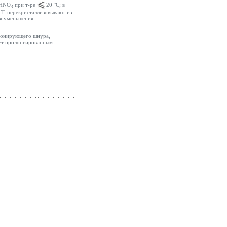
 HNO
при т-ре
20 °С; в
3
Т. перекристаллизовывают из
ля уменьшения
етонирующего шнура,
ает пролонгированным