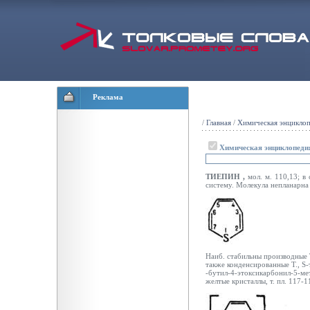
Реклама
/
Главная
/
Химическая энцикло
Химическая энциклопеди
ТИЕПИН
,
мол. м. 110,13; в
систему. Молекула непланарна
Наиб. стабильны производные 
также конденсированные Т., S-т
-бутил-4-этоксикарбонил-5-мети
желтые кристаллы, т. пл. 117-11