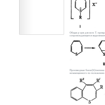
Общая р-ция для всех Т.-превр
сопровождающееся выделением
Производные бензо[
b
]тиепина
незамещенного по положению 2