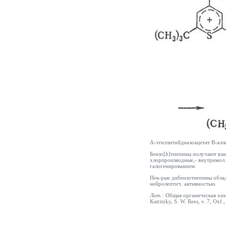
А-этиллитийдиазоацетат В-алл
Бензо[
b
]тиепины получают вза
хлорпроизводные,- внутримол.
галогенированием.
Нек-рые дибензотиепины облад
нейролептич. активностью.
Лит.:
Общая органическая химия,
Katritzky, S. W. Rees, v. 7, Oxf.