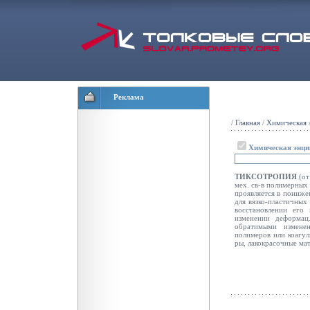
Реклама
/
Главная
/
Химическая 
Химическая энци
ТИКСОТРОПИЯ
(от
мех. св-в полимерных
проявляется в пониже
для вязко-пластичных
восстановлении его 
изменении деформац.
обратимыми изменен
полимеров или коагул
ры, лакокрасочные мат