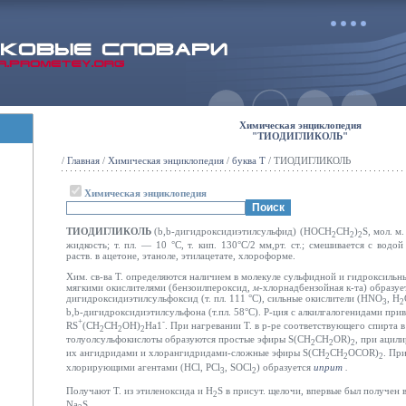
Химическая энциклопедия
"ТИОДИГЛИКОЛЬ"
/
Главная
/
Химическая энциклопедия
/
буква Т
/ ТИОДИГЛИКОЛЬ
Химическая энциклопедия
ТИОДИГЛИКОЛЬ
(
b
,
b
-дигидроксидиэтилсульфид) (HOCH
CH
)
S, мол. м
2
2
2
жидкость; т. пл. — 10 °С, т. кип. 130°С/2 мм,рт. ст.; смешивается с водо
раств. в ацетоне, этаноле, этилацетате, хлороформе.
Хим. св-ва Т. определяются наличием в молекуле сульфидной и гидроксильн
мягкими окислителями (бензоилпероксид,
м
-хлорнадбензойная к-та) образу
дигидроксидиэтилсульфоксид (т. пл. 111 °С), сильные окислители (H
N
О
, Н
3
2
b
,
b
-дигидроксидиэтилсульфона (т.пл. 58°С). Р-ция с алкилгалогенидами при
+
-
RS
(СН
СН
ОН)
На1
. При нагревании Т. в р-ре соответствующего спирта 
2
2
2
толуолсульфокислоты образуются простые эфиры S(CH
CH
OR)
, при ацил
2
2
2
их ангидридами и хлорангидридами-сложные эфиры S(CH
CH
OCOR)
. Пр
2
2
2
хлорирующими агентами (НСl, РСl
, SOCl
) образуется
иприт
.
3
2
Получают Т. из этиленоксида и H
S в присут. щелочи, впервые был получен 
2
Na
S.