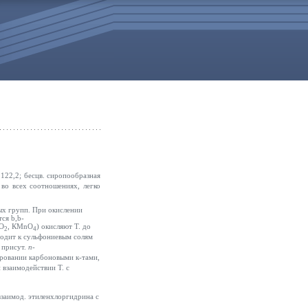
. 122,2; бесцв. сиропообразная
й во всех соотношениях, легко
ых групп. При окислении
ется
b
,
b
-
О
, КМnО
) окисляют Т. до
2
4
водит к сульфониевым солям
в присут.
n
-
ировании карбоновыми к-тами,
и взаимодействии Т. с
взаимод. этиленхлоргидрина с