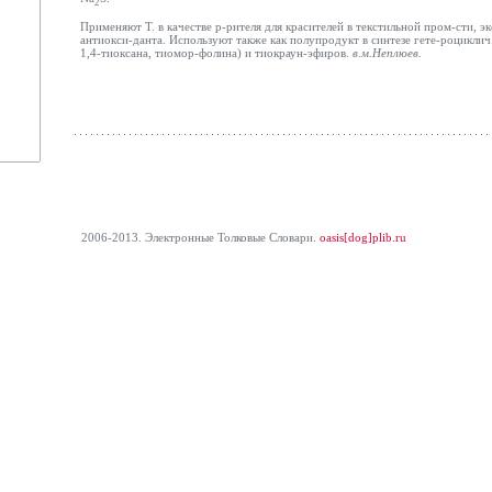
2
Применяют Т. в качестве р-рителя для красителей в текстильной пром-сти, эк
антиокси-данта. Используют также как полупродукт в синтезе гете-роциклич
1,4-тиоксана, тиомор-фолина) и тиокраун-эфиров.
в.м.
Неплюев
.
2006-2013. Электронные Толковые Cловари.
oasis[dog]plib.ru