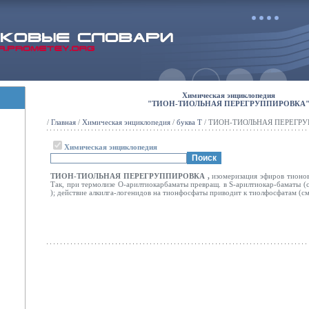
Химическая энциклопедия
"ТИОН-ТИОЛЬНАЯ ПЕРЕГРУППИРОВКА
/
Главная
/
Химическая энциклопедия
/
буква Т
/ ТИОН-ТИОЛЬНАЯ ПЕРЕГР
Химическая энциклопедия
ТИОН-ТИОЛЬНАЯ ПЕРЕГРУППИРОВКА
,
изомеризация эфиров тионов
Так, при термолизе О-арилтиокарбаматы превращ. в S-арилтиокар-баматы (
);
действие алкилга-логенидов на тионфосфаты приводит к тиолфосфатам (с