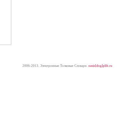
2006-2013. Электронные Толковые Cловари.
oasis[dog]plib.ru