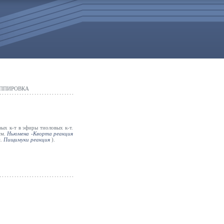
"
УППИРОВКА
ых к-т в эфиры тиоловых к-т.
см.
Ньюмена -Кворта реакция
м.
Пищимуки реакция
).