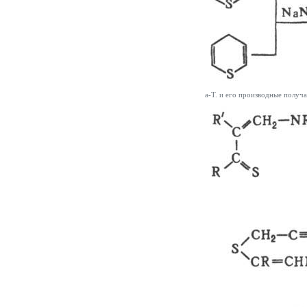
a
-Т. и его производные получ