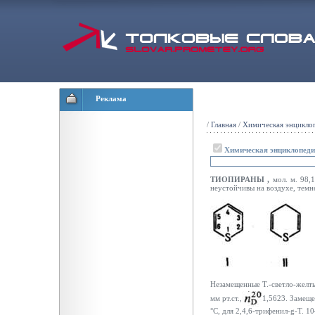
Реклама
/
Главная
/
Химическая энцикло
Химическая энциклопед
ТИОПИРАНЫ
,
мол. м. 98,
неустойчивы на воздухе, темн
Незамещенные Т.-светло-желт
мм рт.ст.,
1,5623. Замещен
°С, для 2,4,6-трифенил-
g
-Т. 10