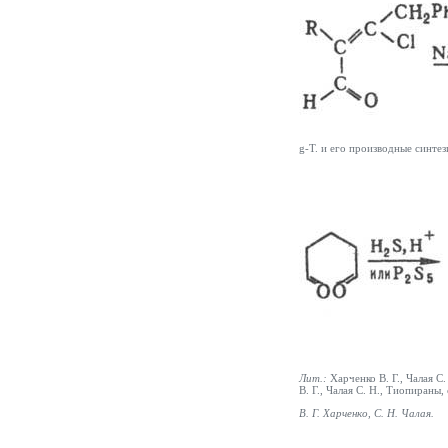
g
-T. и его производные синтез
Лит.:
Харченко В. Г., Чалая С
В. Г., Чалая С. Н., Тиопираны
В. Г.
Харченко
, С. Н.
Чалая
.