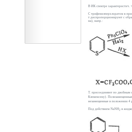
В ИК спектре характеристич. 
С трифенилперхлоратом в прис
т диспропорционируют с обра
на), напр.:
Т. присоединяют по двойным с
Клеменсену). Полизамещенные
незамещенные в положении 4
Под действием NaNH
в жидк
2