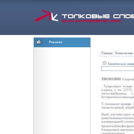
Реклама
/
Главная
/
Химическая 
Химическая энци
ТИОХОЛИН
(гидрок
. Существует только
хлорид, т. пл. 215°С,
тиохолинбромид, 
бутирилтиохолиниодид
Т.-тиоаналог
холина
.
тиомоче-виной, обраб
Наиб. изучены ацил- 
диметиламиноэтантио
изомеризацией соотв
бромэтил)тиофосфатам
блокировать ацетилхо
-ацетилхолином.