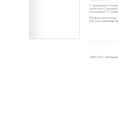
Т. анализируют спект
дитио-
бис
-(2-нитробе
определении Т. основ
Фосфорилтиохолины, 
для эток-симетилфос
2006-2013. Электрон