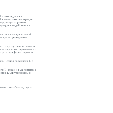
. синтезируется в
й железе синтез и секрецию
дсодержащих гормонов
имулирующее действие на
латциклаза - циклический
ная роль принадлежит
кте и др. органах и тканях и
 систему может проявляться в
ентр. и периферич. нервной
ции. Период полужизни Т. в
ги Т., среди к-рых пептиды с
истов Т. Синтезированы и
гия и метаболизм, пер. с