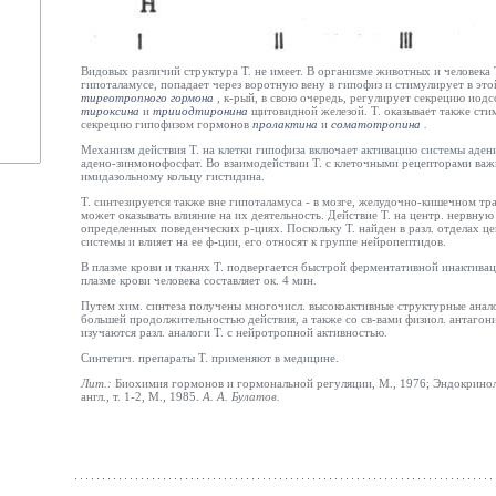
Видовых различий структура Т. не имеет. В организме животных и человека Т
гипоталамусе, попадает через воротную вену в гипофиз и стимулирует в это
тиреотропного гормона
,
к-рый, в свою очередь, регулирует секрецию ио
тироксина
и
трииодтиронина
щитовидной железой. Т. оказывает также ст
секрецию гипофизом гормонов
пролактина
и
соматотропина
.
Механизм действия Т. на клетки гипофиза включает активацию системы адени
адено-зинмонофосфат. Во взаимодействии Т. с клеточными рецепторами важ
имидазольному кольцу гистидина.
Т. синтезируется также вне гипоталамуса - в мозге, желудочно-кишечном тра
может оказывать влияние на их деятельность. Действие Т. на центр. нервную
определенных поведенческих р-циях. Поскольку Т. найден в разл. отделах ц
системы и влияет на ее ф-ции, его относят к группе нейропептидов.
В плазме крови и тканях Т. подвергается быстрой ферментативной инактива
плазме крови человека составляет ок. 4 мин.
Путем хим. синтеза получены многочисл. высокоактивные структурные анало
большей продолжительностью действия, а также со св-вами физиол. антагон
изучаются разл. аналоги Т. с нейротропной активностью.
Синтетич. препараты Т. применяют в медицине.
Лит.:
Биохимия гормонов и гормональной регуляции, М., 1976; Эндокриноло
англ., т. 1-2, М., 1985.
А. А.
Булатов
.