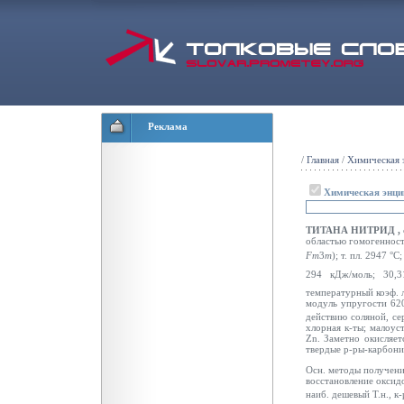
Реклама
/
Главная
/
Химическая 
Химическая энци
ТИТАНА НИТРИД
,
областью гомогенност
Fm
3
m
); т. пл. 2947 °С
294 кДж/моль; 30,
температурный коэф. 
модуль упругости 62
действию соляной, се
хлорная к-ты; малоус
Zn. Заметно окисляет
твердые р-ры-карбони
Осн. методы получения
восстановление оксидо
наиб. дешевый Т.н., к