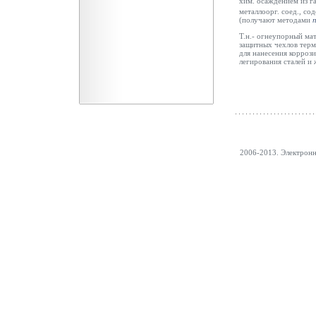
хим. осаждением из г
металлоорг. соед., со
(получают методами
Т.н.- огнеупорный мат
защитных чехлов терм
для нанесения корроз
легирования сталей и
2006-2013. Электрон