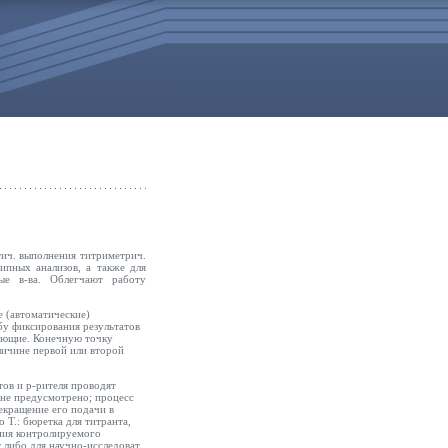
ич. выполнения титриметрич.
ипных анализов, а также для
ые в-ва. Облегчают работу
е (автоматические)
бу фиксирования результатов
ующие. Конечную точку
личине первой или второй
ов и р-рителя проводят
 не предусмотрено; процесс
екращение его подачи в
 Т.: бюретка для титранта,
ения контролируемого
т либо для научно-исследоват.