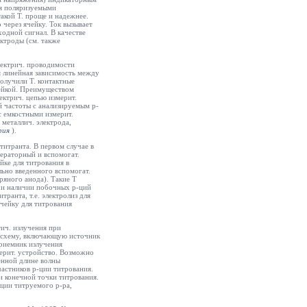
мя поляризуемыми
акой Т. проще и надежнее.
 через ячейку. Ток вызывает
одной сигнал. В качестве
ктроды (см. также
лектрич. проводимости
ся линейная зависимость между
олучили Т. контактные
чейкой. Преимуществом
лектрич. цепью измерит.
й частоты с анализируемым р-
с емкостными измерит.
металлич. электрода,
рия
).
титранта. В первом случае в
нераторный и вспомогат.
йке для титрования в
льно введенного вспомогат.
бряного анода). Такие Т
ри наличии побочных р-ций
ранта, т.е. электролиз для
ячейку для титрования
ич. излучения при
 схему, включающую источник
приемник излучения
мерит. устройство. Возможно
енной длине волны
астников р-ции титрования.
 конечной точки титрования.
ции титруемого р-ра,