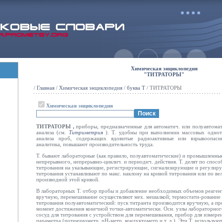
Химическая энциклопедия
"ТИТРАТОРЫ"
/
Главная
/
Химическая энциклопедия
/
буква Т
/ ТИТРАТОРЫ
Химическая энциклопедия
ТИТРАТОРЫ
,
приборы, предназначенные для автоматич. или полуавтомат
анализа (см.
Титриметрия
).
Т. удобны при выполнении массовых однот
анализа проб, содержащих ядовитые радиоактивные или взрывоопасн
аналитика, повышают производительность труда.
Т. бывают лабораторные (как правило, полуавтоматические) и промышленны
непрерывного, непрерывно-циклич. и периодич. действия. Т. делят по спосо
титрования на указывающие, регистрирующие, сигнализирующие и регулир
титрования устанавливают по макс. наклону на кривой титрования или по ве
производной этой кривой.
В лабораторных Т. отбор пробы и добавление необходимых объемов реагент
вручную, перемешивание осуществляют мех. мешалкой; термостати-рование
титрования полуавтоматический: пуск титранта производится вручную, а пр
момент достижения конечной точки-автоматически. Осн. узлы лабораторного
сосуд для титрования с устройством для перемешивания, прибор для измер
параметра (потенциометр, рН-метр, кондуктометр и т. д.). Эти Т. использую