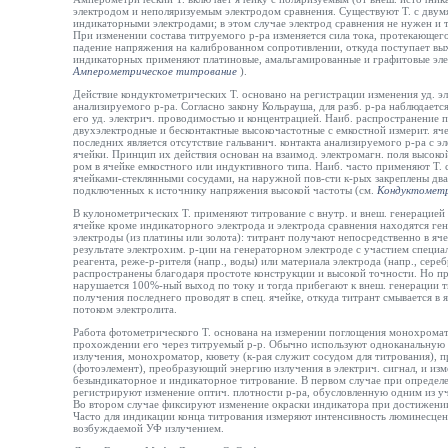
электродом и неполяризуемым электродом сравнения. Существуют Т. с дву
индикаторными электродами; в этом случае электрод сравнения не нужен и т
При изменении состава титруемого р-ра изменяется сила тока, протекающего
падение напряжения на калиброванном сопротивлении, откуда поступает вых
индикаторных применяют платиновые, амальгамированные и графитовые эле
Амперометрическое титрование
).
Действие кондуктометрических Т. основано на регистрации изменения уд. э
анализируемого р-ра. Согласно закону Кольрауша, для разб. р-ра наблюдает
его уд. электрич. проводимостью и концентрацией. Наиб. распространение п
двухэлектродные и бесконтактные высокочастотные с емкостной измерит. я
последних является отсутствие гальванич. контакта анализируемого р-ра с э
ячейки. Принцип их действия основан на взаимод. электромагн. поля высоко
ром в ячейке емкостного или индуктивного типа. Наиб. часто применяют Т. 
ячейками-стеклянными сосудами, на наружной пов-сти к-рых закреплены два 
подключенных к источнику напряжения высокой частоты (см.
Кондуктомет
В кулонометрических Т. применяют титрование с внутр. и внеш. генерацией 
ячейке кроме индикаторного электрода и электрода сравнения находятся ге
электроды (из платины или золота): титрант получают непосредственно в яче
результате электрохим. р-ции на генераторном электроде с участием специа
реагента, реже-р-рителя (напр., воды) или материала электрода (напр., сере
распространены благодаря простоте конструкции и высокой точности. Но п
нарушается 100%-ный выход по току и тогда прибегают к внеш. генерации тит
получения последнего проводят в спец. ячейке, откуда титрант смывается в 
потоком электролита.
Работа фотометрического Т. основана на измерении поглощения монохромат
прохождении его через титруемый р-р. Обычно используют одноканальную
излучения, монохроматор, кювету (к-рая служит сосудом для титрования), 
(фотоэлемент), преобразующий энергию излучения в электрич. сигнал, и из
безындикаторное и индикаторное титрование. В первом случае при определ
регистрируют изменение оптич. плотности р-ра, обусловленную одним из уч
Во втором случае фиксируют изменение окраски индикатора при достижении
Часто для индикации конца титрования измеряют интенсивность люминесцен
возбуждаемой УФ излучением.