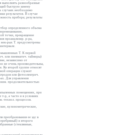
я выполнять разнообразные
ющий быструю замену
ких случаях необходимо
ки результатов. В случае
ежность прибора; результаты
отбор определенного объема
 перемешивание,
ной точки, прекращение
ния проанализир. р-ра,
В нек-рых Т. предусмотрены
интервале.
омышленных Т. К первой
ич. или пневматич. таймеры)
ме, независимо от
но не очень производительны,
и. Ко второй группе относят
одной операции служит
ктродов или фотоэлектрич.
рах. Для управления
миним. продолжительностью
 запыленных помещениях, при
 т-р, а часто и в условиях
м.-технол. процессов.
ские, кулонометрические,
я преобразования ее эдс в
серебряный) и второго
мбранные (стеклянные,
ка напряжения) индикаторным