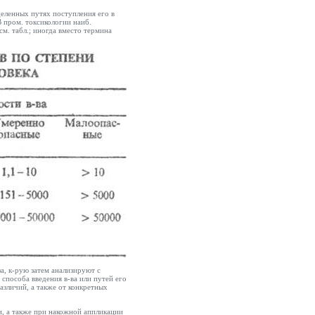
деленных путях поступления его в
В пром. токсикологии наиб.
(см.
табл
.; иногда вместо термина
а, к-рую затем анализируют с
 способа введения в-ва или путей его
азличий, а также от конкретных
, а также при накожной аппликации