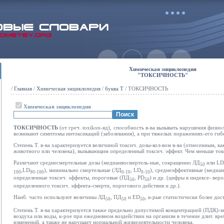
Химическая энциклопедия
"ТОКСИЧНОСТЬ"
/
Главная
/
Химическая энциклопедия
/
буква Т
/ ТОКСИЧНОСТЬ
Химическая энциклопедия
ТОКСИЧНОСТЬ
(от греч. toxikon-яд), способность в-ва вызывать нарушения физиол
возникают симптомы интоксикаций (заболевания), а при тяжелых поражениях-его гиб
Степень Т. в-ва характеризуется величиной токсич. дозы-кол-вом в-ва (отнесенным, ка
животного или человека), вызывающим определенный токсич. эффект. Чем меньше токс
Различают среднесмертельные дозы (медианяосмертель-ные, сокращенно ЛД
или LD
50
,LD
), минимально смертельные (ЛД
, LD
), среднеэффективные (медиа
100
90-100
0-10
0-10
определенные токсич. эффекты, пороговые (ПД
, РD
) и др. (цифры в индексе- вер
50
50
определенного токсич. эффекта-смерти, порогового действия и др.).
Наиб. часто используют величины ЛД
, ПД
и ED
, к-рые статистически более до
50
50
50
Степень Т. в-ва характеризуется также предельно допустимой концентрацией (ПДК)-ма
воздуха или воды, к-рое при ежедневном воздействии на организм в течение длит. вре
изменений, а также не нарушает нормальной жизнедеятельности человека.