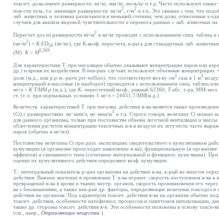
токсич. дозы имеют размерности: мг/кг, мкг/кг, моль/кг и т.д. Часто используют также
2
2
пов-сти тела, т.е. имеющие размерности: мг/м
, г/м
и т.п. Это связано с тем, что под
лаб. животных и человека различаются в меньшей степени, чем дозы, отнесенные к ед
случаев для анализа видовой чувствительности и переноса данных с лаб. животных на 
2
Пересчет доз из размерности мг/м
в мг/кг проводят с использованием спец. таблиц и
2
(мг/м
) =
K·ED
(мг/кг), где
К
-коэф. пересчета, к-рьга для стандартных лаб. животных
50
0,309
(М):
К = М
.
Для характеристики Т. при ингаляции обычно указывают концентрации паров или аэрозо
др.) и время их воздействия. В нек-рых случаях используют объемные концентрации: 
3
3
доли (м.д., или
р.р.т.
-parts per million
),
что соответствует кол-ву см
газа в 1 м
возду
концентраций в массовые (и наоборот) проводится с использованием спец. таблиц или
мг/л =
К·Т
/
ММ·p
(м.д.), где
К-
пересчетный коэф., равный 62360,
T
-абс. т-ра, ММ-мол.
ст. (т. е. при нормальных условиях 1 мг/л = 24451,7/
MМ
(м.д.).
Количеств. характеристикой Т. при ингаляц. действии в-ва является также произведен
3
(
Ct
)
с размерностями: мг·мин/л, мг·мин/м
и т.д. Строго говоря, величину
Ct
можно на
для данного организма, только при постоянстве объема легочной вентиляции и массы
облегчения расчетов концентрации токсичных в-в в воздухе их летучесть часто выра
паров (обычно в мг/мл).
Постоянство величины
Ct
при разл. экспозициях свидетельствует о кумулятивном дей
кумуляцию (в организме происходит накопление в-ва), функциональную (в организме
эффектов) и смешанного типа (сочетание материальной и функцион. кумуляции). При 
оценки их кумулятивного действия определяют коэф. кумуляции.
Т.- интегральный показатель р-ции организма на действие в-ва, к-рый во многом опре
действия. Важное значение в проявлении Т. в-ва играют: скорость поступления в-ва в 
превращений в-ва в крови и тканях внутр. органов, скорость проникновения его через
ва с биомишенями, а также нек-рые др. факторы, определяющие величины токсодоз и 
действия на организм. Под характером токсич. действия в-ва на организм обычно п
токсич. действия, особенности патофизиол. процессов и симптомов интоксикации, дин
также др. стороны токсич. действия в-в. Эти особенности положены в основу токси-ко
(см.,
напр
.,
Отравляющие вещества
).