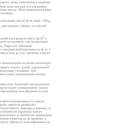
 токсич. дозы, отнесенные к единице
обные дозы нек-рых в-в для разных
инице массы. Этим пользуются в ряде
человека.
 номограмм или по ф-ле, напр.: ED
50
, как правило, связан с их массой
3
лей в-в в воздухе (мг/л, мг/м
и
части на миллион, или миллионные
ха. Пересчет объемных
 с нек-рым приближением по ф-ле: 1
 масса в-ва,
р-
атм.
давление в мм рт.
ие концентрации на время экспозиции
зывать токсич. дозой, характерной
 животных (человека). Для
жают в виде концентрации насыщ.
ствии в-ва. Различают материальную
 происходит суммирование токсич.
парэнтераль-ном введении в-в для
деляется механизмом его токсич.
кровь, скорость метаболич.
 гистогематич. барьеры и взаимод. в-
особенности характера токсич.
одразумевают особенности механизмов
амику развития их во времени, а
логич. (физиол.) классификации в-в