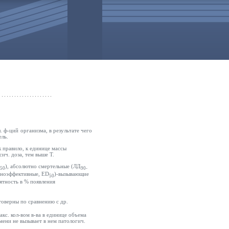
. ф-ций организма, в результате чего
ель.
к правило, к единице массы
ич. доза, тем выше Т.
), абсолютно смертельные (ЛД
50
90-
нноэффективные, ED
)-вызывающие
50
оятность в % появления
стоверны по сравнению с др.
кс. кол-вом в-ва в единице объема
мени не вызывает в нем патологич.