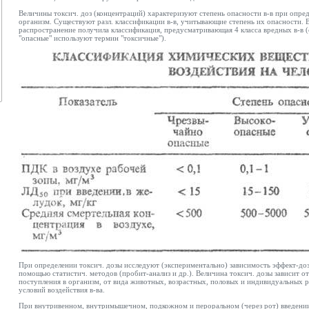
Величины токсич. доз (концентраций) характеризуют степень опасности в-в при опре
организм. Существуют разл. классификации в-в, учитывающие степень их опасности. 
распространение получила классификация, предусматривающая 4 класса вредных в-в 
"опасные" используют термин "токсичные").
При определении токсич. дозы исследуют (экспериментально) зависимость эффект-доз
помощью статистич. методов (пробит-анализ и др.). Величина токсич. дозы зависит от
поступления в организм, от вида животных, возрастных, половых и индивидуальных р
условий воздействия в-ва.
При внутривенном, внутримышечном, подкожном и пероральном (через рот) введении