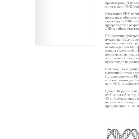
промотором, 2) начало
синтеза цепи РНК (те
Связывание РНК-полим
полимераза образует 
структуру, а РНК-пол
превращается в откры
ДНК в районе стартов
При наличии субстрат
нуклеотид (обычно эт
присоединяются к гру
освобождением пироф
связана с матрицей и
полимераза, не покид
абортивным). Стадия и
нуклеотидов на разны
Считают, что в проце
матричной нитью расп
По мере движения РНК
восстановление двойн
цепи РНК из комплекса
Цепь РНК растет в на
от 3-конца к 5-концу. 
45 рибонуклеотидов в
непостоянной скорост
продвижении, т. наз. п