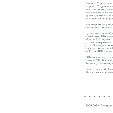
Скорость Т. разл. ген
скорость Т. одного и 
зависимости от измен
осуществляется благо
присоединяться к опр
полимеразе иницииров
У прокариот регуляци
(называемых аттенюат
Существует также обр
(семейство РНК-содер
обратной Т. образует
ДНК-полимеразы (см.
ДНК. Последняя также
служить там матрицей
от РНК к ДНК и затем
РНК-полимеразу открыл
синтезе РНК. Концепц
Темин и Д. Балтимор 
Лит.:
Пташне М., Пер
Молекулярная биологи
2006-2013. Электрон