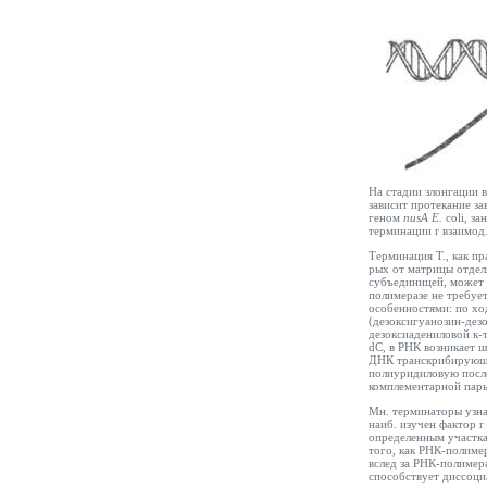
На стадии злонгации в
зависит протекание з
геном
nusA E
.
coli, з
терминации
r
взаимод.
Терминация Т., как пр
рых от матрицы отдел
субъединицей, может 
полимеразе не требует
особенностями: по хо
(дезоксигуанозин-дез
дезоксиадениловой к-
dC, в РНК возникает 
ДНК транскрибирующе
полиуридиловую после
комплементарной пары
Мн. терминаторы узна
наиб. изучен фактор
r
определенным участк
того, как РНК-полиме
вслед за РНК-полимер
способствует диссоц