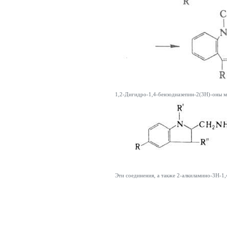
1,2-Дигидро-1,4-бензодиазепин-2(3Н)-оны м
Эти соединения, а также 2-алкиламино-3Н-1