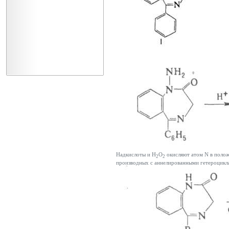
Надкислоты и Н
О
окисляют атом N в положе
2
2
производных с аннелированными гетероцикла