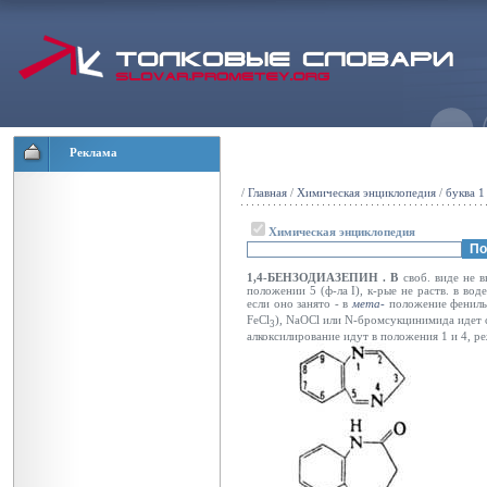
Реклама
/
Главная
/
Химическая энциклопедия
/
буква 1
Химическая энциклопедия
1,4-БЕНЗОДИАЗЕПИН
. В
своб. виде не 
положении 5 (ф-ла I), к-рые не раств. в во
если оно занято - в
мета-
положение фениль
FeCl
), NaOCl или N-бромсукцинимида идет с
3
алкоксилирование идут в положения 1 и 4, ре