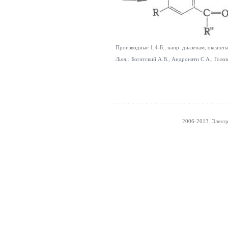
Производные 1,4-Б., напр. диазепам, оксазеп
Лит.:
Богатский А.В., Андронати С.А., Голо
2006-2013. Элект