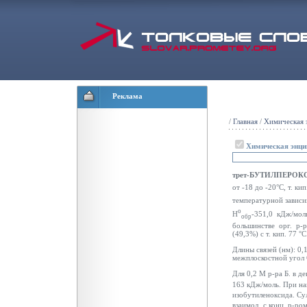
Реклама
/
Главная
/
Химическая 
Химическая энци
трет-БУТИЛПЕРОК
от -18 до -20°С, т. кип
температурной зависим
о
Н
-351,0 кДж/моль
обр
большинстве орг. р-
(49,3%) с т. кип. 77 °С
Длины связей (нм): 0
межплоскостной уго
Для 0,2 М р-ра Б. в де
163 кДж/моль. При наг
изобутиленоксида. Су
взаимод. с конц. р-ро