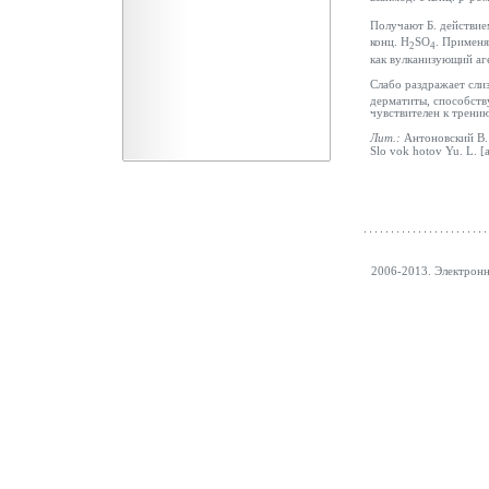
Получают Б. действие
конц. H
SO
. Применя
2
4
как вулканизующий аг
Слабо раздражает слиз
дерматиты, способств
чувствителен к трению;
Лит.:
Антоновский В. 
Slo vok hotov Yu. L. [a
2006-2013. Электрон