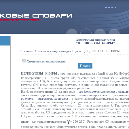
Химическая энциклопедия
"ЦЕЛЛЮЛОЗЫ ЭФИРЫ"
/
Главная
/
Химическая энциклопедия
/
буква Ц
/ ЦЕЛЛЮЛОЗЫ ЭФИРЫ
Химическая энциклопедия
ЦЕЛЛЮЛОЗЫ ЭФИРЫ
,
производные целлюлозы общей ф-лы [C
H
O
(
6
7
2
полимеризации;
х
- число групп ОН, замещенных в одном звене макром
замещения - СЗ); R - алкил, ацил или остаток минер, к-ты. Каждое зве
группы ОН, к-рые способны вступать в р-ции с образованием простых 
смешанных Ц. э. замещающие радикалы различны.
Наиб. распространены Ц. э.: простые -
карбоксиметилцеллюлоза
,
метилц
также метилгидроксипропилцеллюлоза,
оксипропилцеллюлоза
,
цианэтилце
ацетаты
,
целлюлозы нитраты
,
а также ацетилфталилцеллюлоза, ацето
сульфаты целлюлозы. Упомянутые Ц. э. производят во мн. странах десятками 
Св-ва Ц. э. зависят гл. обр. от числа и, СЗ и типа заместителя R. Так, сте
150-500) значительно влияет преим. на прочностные и вязкостные св-ва Ц. э
для переработки. СЗ определяет их физ.-мех. и хим. св-ва. Средняя СЗ лежи
СЗ рассчитывают не на одно, а на 100 элементарных звеньев макромолек
(напр., для триацетилцеллюлозы
= 280-290). Регулируют СЗ изменением у
алкилирующего или этерифицирующего агента, т-ры, продолжительности и 