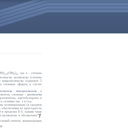
OH)
(OR)
]
, где
п -
степень
3-х
х
n
олекулы целлюлозы (степень
но макромолекулы содержит 3
и сложных эфиров; в случае
еллюлоза
,
этилцеллюлоза
,
а
ллюлоза; сложные -
целлюлозы
пропионаты, ацетобутираты и
и сотнями тыс. т в год.
пень полимеризации (в среднем
., обеспечивая их пригодность
т в пределах 0-3; однако чаще
ул целлюлозы и обозначают
словий синтеза: концентрации
др.