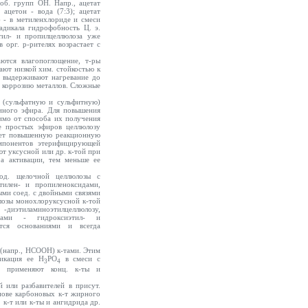
об. групп ОН. Напр., ацетат
 ацетон - вода (7:3); ацетат
6 - в метиленхлориде и смеси
адикала гидрофобность Ц. э.
тил- и пропилцеллюлоза уже
в орг. р-рителях возрастает с
ются влагопоглощение, т-ры
ают низкой хим. стойкостью к
и выдерживают нагревание до
их коррозию металлов. Сложные
 (сульфатную и сульфитную)
 иного эфира. Для повышения
имо от способа их получения
ве простых эфиров целлюлозу
ает повышенную реакционную
омпонентов этерифицирующей
т уксусной или др. к-той при
а активации, тем меньше ее
од. щелочной целлюлозы с
тилен- и пропиленоксидами,
ыми соед. с двойными связями
юлозы монохлоруксусной к-той
-диэтиламиноэтилцеллюлозу,
идами - гидроксиэтил- и
ется основаниями и всегда
(напр., НСООН) к-тами. Этим
икация ее Н
РО
в смеси с
3
4
и применяют конц. к-ты и
й или разбавителей в присут.
снове карбоновых к-т жирного
 к-т или к-ты и ангидрида др.