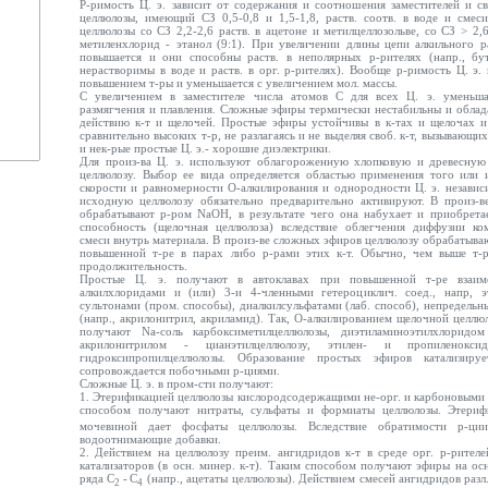
Р-римость Ц. э. зависит от содержания и соотношения заместителей и св
целлюлозы, имеющий СЗ 0,5-0,8 и 1,5-1,8, раств. соотв. в воде и смеси
целлюлозы со СЗ 2,2-2,6 раств. в ацетоне и метилцеллозольве, со СЗ > 2,
метиленхлорид - этанол (9:1). При увеличении длины цепи алкильного р
повышается и они способны раств. в неполярных р-рителях (напр., бу
нерастворимы в воде и раств. в орг. р-рителях). Вообще р-римость Ц. э. 
повышением т-ры и уменьшается с увеличением мол. массы.
С увеличением в заместителе числа атомов С для всех Ц. э. уменьша
размягчения и плавления. Сложные эфиры термически нестабильны и облад
действию к-т и щелочей. Простые эфиры устойчивы в к-тах и щелочах 
сравнительно высоких т-р, не разлагаясь и не выделяя своб. к-т, вызывающ
и нек-рые простые Ц. э.- хорошие диэлектрики.
Для произ-ва Ц. э. используют облагороженную хлопковую и древесную
целлюлозу. Выбор ее вида определяется областью применения того или
скорости и равномерности О-алкилирования и однородности Ц. э. независ
исходную целлюлозу обязательно предварительно активируют. В произ-
обрабатывают р-ром NaOH, в результате чего она набухает и приобрет
способность (щелочная целлюлоза) вследствие облегчения диффузии к
смеси внутрь материала. В произ-ве сложных эфиров целлюлозу обрабатываю
повышенной т-ре в парах либо р-рами этих к-т. Обычно, чем выше т-р
продолжительность.
Простые Ц. э. получают в автоклавах при повышенной т-ре взаим
алкилхлоридами и (или) 3-и 4-членными гетероциклич. соед., напр, э
сультонами (пром. способы), диалкилсульфатами (лаб. способ), непредельн
(напр., акрилонитрил, акриламид). Так, О-алкилированием щелочной целл
получают Na-соль карбоксиметилцеллюлозы, диэтиламиноэтилхлоридом 
акрилонитрилом - цианэтилцеллюлозу, этилен- и пропиленокс
гидроксипропилцеллюлозы. Образование простых эфиров катализиру
сопровождается побочными р-циями.
Сложные Ц. э. в пром-сти получают:
1. Этерификацией целлюлозы кислородсодержащими не-орг. и карбоновыми 
способом получают нитраты, сульфаты и формиаты целлюлозы. Этериф
мочевиной дает фосфаты целлюлозы. Вследствие обратимости р-ци
водоотнимающие добавки.
2. Действием на целлюлозу преим. ангидридов к-т в среде орг. р-рителе
катализаторов (в осн. минер. к-т). Таким способом получают эфиры на о
ряда С
-
С
(напр., ацетаты целлюлозы). Действием смесей ангидридов разл.
2
4