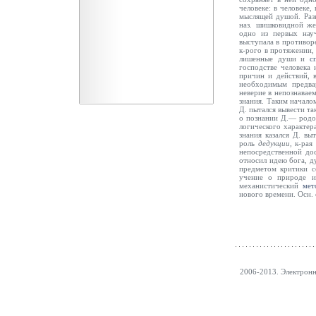
человеке: в человеке
мыслящей душой. Раз
наз. шишковидной же
одно из первых науч
выступала в противор
к-рого в протяжении
лишенные души и
с
господстве человека 
причин и действий, 
необходимым предва
неверие в непознавае
знания. Таким начало
Д. пытался вывести т
о познании Д.— род
логического характер
знания казался Д. в
роль
дедукции,
к-рая
непосредственной до
относил идею бога, д
предметом критики с
учение о природе
механистический
мет
нового времени. Осн. 
2006-2013. Электрон