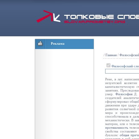
Реклама
/
Главная
/
Философский
Философский сл
Рене, в лат. написан
иезуитской коллег
капиталистическую с
занятиях. Преследова
умер.
Философия
Д. 
создателей аналитич
сформулировал общ
движения при ударе д
развития солнечной 
мира и происхожде
способствовала в да
механистически. В за
материи, или о телес
протяженность
телесн
свойства составляю
дуализм:
общая
прич
сохраняет в ней одн