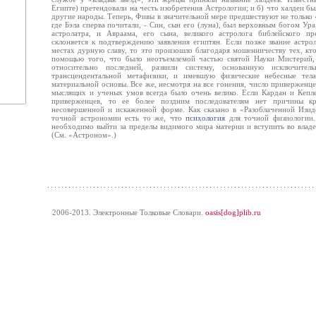
Египте) претендовали на честь изобретения Астрологии; и б) что халдеи бы
другие народы. Теперь, Фивы в значительной мере предшествуют не только 
где Бэла сперва почитали, - Син, сын его (луна), был верховным богом Ур
астролатра, и Авраама, его сына, великого астролога библейского пр
склоняется к подтверждению заявления египтян. Если позже звание астро
местах дурную славу, то это произошло благодаря мошенничеству тех, кто
помощью того, что было неотъемлемой частью святой Науки Мистерий,
относительно последней, развили систему, основанную исключител
трансцендентальной метафизики, и имевшую физические небесные тел
материальной основы. Все же, несмотря на все гонения, число приверженц
мыслящих и ученых умов всегда было очень велико. Если Кардан и Кепл
приверженцев, то ее более поздним последователям нет причины к
несовершенной и искаженной форме. Как сказано в «Разоблаченной Изиде
точной астрономии есть то же, что
психология
для точной физиологии.
необходимо выйти за пределы видимого мира материи и вступить во владе
(См. «Астроном».)
2006-2013. Электронные Толковые Cловари.
oasis[dog]plib.ru