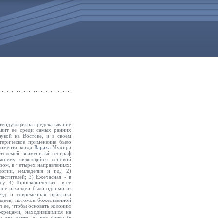
ретендующая на предсказывание
авит ее среди самых ранних
аукой на Востоке, и в своем
отерическое применение было
момента, когда
Вараха
Мухира
Птолемей, знаменитый географ
режнему являющийся основой
зом, в четырех направлениях:
огии, земледелия и т.д.; 2)
ластителей; 3) Ежечасная - в
у; 4) Гороскопическая - в ее
яне и халдеи были одними из
зд и современная практика
лдеев, потомок божественной
л ее, чтобы основать колонию
 жрецами, находившимися на
ы два факта: а) что Фивы (в