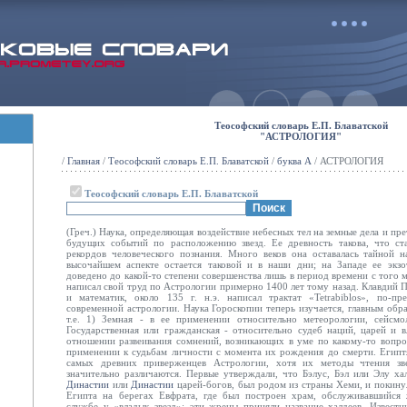
Теософский словарь Е.П. Блаватской
"АСТРОЛОГИЯ"
/
Главная
/
Теософский словарь Е.П. Блаватской
/
буква А
/ АСТРОЛОГИЯ
Теософский словарь Е.П. Блаватской
(Греч.) Наука, определяющая воздействие небесных тел на земные дела и п
будущих событий по расположению звезд. Ее древность такова, что ст
рекордов человеческого познания. Много веков она оставалась тайной н
высочайшем аспекте остается таковой и в наши дни; на Западе ее экз
доведено до какой-то степени совершенства лишь в период времени с того 
написал свой труд по Астрологии примерно 1400 лет тому назад. Клавдий 
и математик, около 135 г. н.э. написал трактат «Tetrabiblos», по-п
современной астрологии. Наука Гороскопии теперь изучается, главным обра
т.е. 1) Земная - в ее применении относительно метеорологии, сейсмол
Государственная или гражданская - относительно судеб наций, царей и в
отношении развеивания сомнений, возникающих в уме по какому-то вопрос
применении к судьбам личности с момента их рождения до смерти. Египт
самых древних приверженцев Астрологии, хотя их методы чтения зве
значительно различаются. Первые утверждали, что Бэлус, Бэл или Элу ха
Династии
или
Династии
царей-богов, был родом из страны Хеми, и покину
Египта на берегах Евфрата, где был построен храм, обслуживавшийся
службе у «владык звезд»; эти жрецы приняли название халдеев. Известн