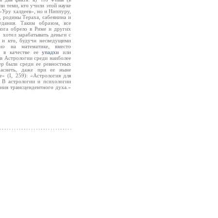
ли теми, кто учили этой науке
«Уру халдеев», но и Ниппуру,
а, родины Тераха, сабеянина и
едания. Таким образом, все
лога обрело в Риме и других
 хотел зарабатывать деньги с
 и кто, будучи несведущими
ьно на математике, вместо
а в качестве ее
упадхи
или
ев Астрологии среди наиболее
ер были среди ее ревностных
раснеть, даже при ее ныне
» (I, 259): «Астрология для
 В астрологии и психологии
ния трансцендентного духа.»