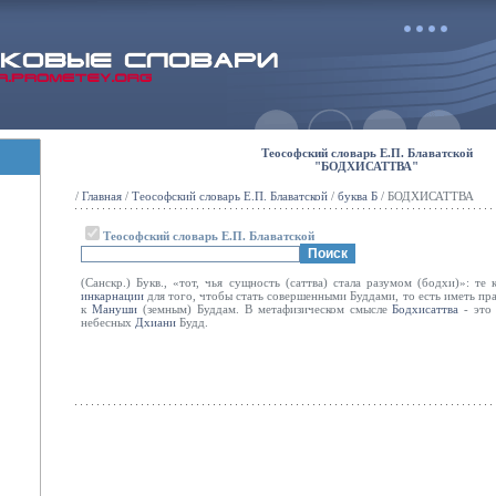
Теософский словарь Е.П. Блаватской
"БОДХИСАТТВА"
/
Главная
/
Теософский словарь Е.П. Блаватской
/
буква Б
/ БОДХИСАТТВА
Теософский словарь Е.П. Блаватской
(Санскр.) Букв., «тот, чья сущность (саттва) стала разумом (бодхи)»: т
инкарнации
для того, чтобы стать совершенными Буддами, то есть иметь пр
к
Мануши
(земным) Буддам. В метафизическом смысле
Бодхисаттва
- это
небесных
Дхиани
Будд.