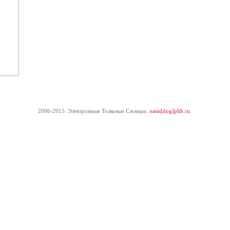
2006-2013. Электронные Толковые Cловари.
oasis[dog]plib.ru