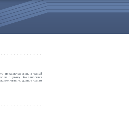
е кто нуждаются лишь в одной
аво на Нирвану. Это относится
 наименование, данное сынам