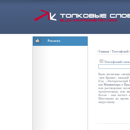
Реклама
/
Главная
/
Теософский с
Теософский слов
Было несколько «вели
«век Брамы», каждый 
(См. «Эзотерический 
как
Манвантара
и
Пра
или растворение всел
тропическому, или зв
богов - они ничего 
Мистериях во время 
индусскому.