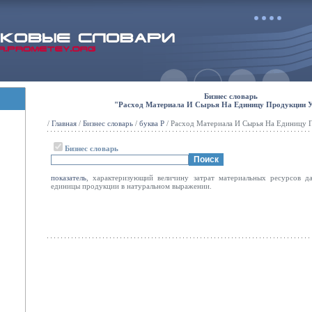
Бизнес словарь
"Расход Материала И Сырья На Единицу Продукции 
/
Главная
/
Бизнес словарь
/
буква Р
/ Расход Материала И Сырья На Единицу 
Бизнес словарь
показатель
, характеризующий величину затрат материальных ресурсов д
единицы продукции в натуральном выражении.