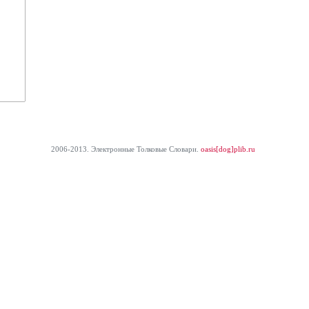
2006-2013. Электронные Толковые Cловари.
oasis[dog]plib.ru