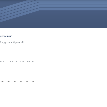
Удельный"
Продукции Удельный
анного вида на изготовление