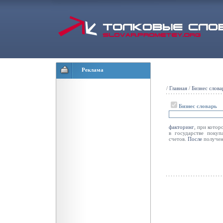
Реклама
/
Главная
/
Бизнес слова
Бизнес словарь
факторинг
, при кото
в государстве покуп
счетов.
После
получен