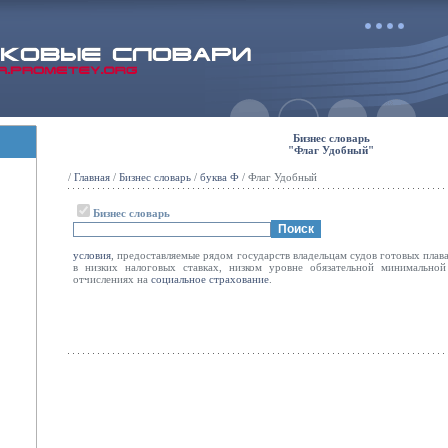
Бизнес словарь
"Флаг Удобный"
/
Главная
/
Бизнес словарь
/
буква Ф
/ Флаг Удобный
Бизнес словарь
условия
, предоставляемые рядом государств владельцам судов готовых плав
в низких налоговых ставках, низком уровне обязательной минимально
отчислениях на
социальное
страхование
.