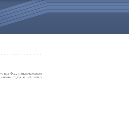
ать под Ф.у., и заключающиеся
й оплаты труда и небольших