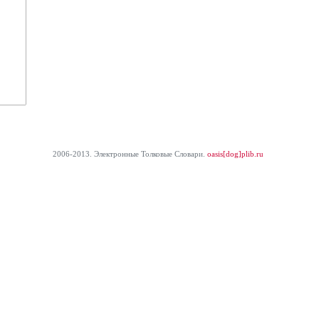
2006-2013. Электронные Толковые Cловари.
oasis[dog]plib.ru