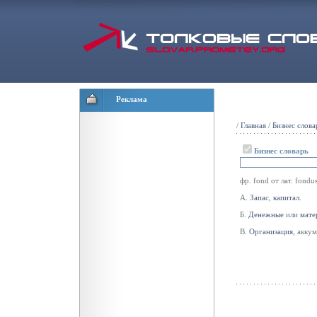
Реклама
/
Главная
/
Бизнес слова
Бизнес словарь
фр. fond от лат. fondu
А.
Запас
,
капитал
.
Б.
Денежные
или
мате
В.
Организация
, акк