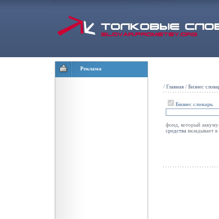
Реклама
/
Главная
/
Бизнес слова
Бизнес словарь
фонд, который аккум
средства
вкладывает в