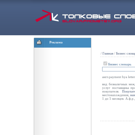
Реклама
/
Главная
/
Бизнес слова
Бизнес словарь
англ.payment bya letter
вид безналичных меж
услуг поставщика пр
покупателя.
Покупат
местонахождения,
на
1 до 5 месяцев. А.ф.р