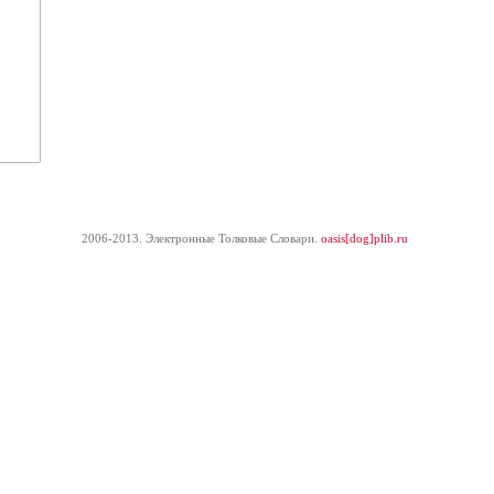
2006-2013. Электронные Толковые Cловари.
oasis[dog]plib.ru