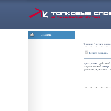
Реклама
/
Главная
/
Бизнес слова
Бизнес словарь
программа
действий 
определенный
товар
,
рекламы, придание т