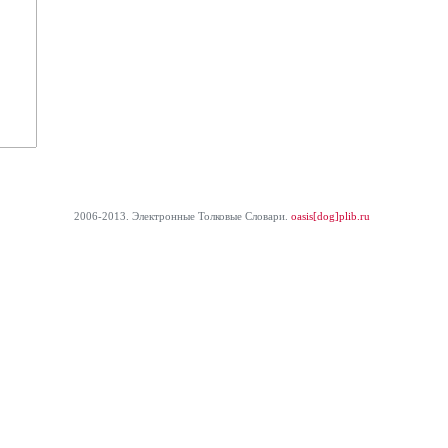
2006-2013. Электронные Толковые Cловари.
oasis[dog]plib.ru