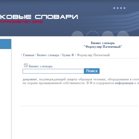
Бизнес словарь
"Формуляр Патентный"
/
Главная
/
Бизнес словарь
/
буква Ф
/ Формуляр Патентный
Бизнес словарь
документ
, подтверждающий защиту образцов техники, оборудования в соот
по охране промышленной собственности. В Ф.п.содержится
информация
о п