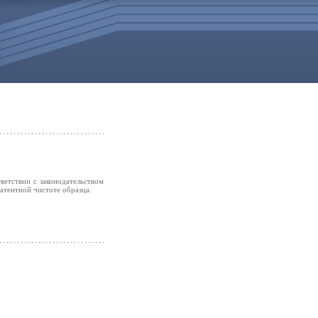
ветствии с законодательством
атентной чистоте образца.