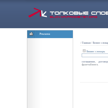
Реклама
/
Главная
/
Бизнес слова
Бизнес словарь
соглашение
,
договор
франчайзинга.