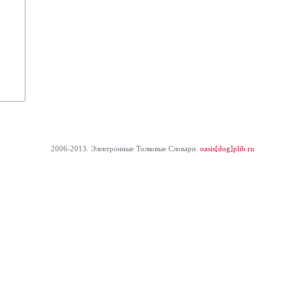
2006-2013. Электронные Толковые Cловари.
oasis[dog]plib.ru