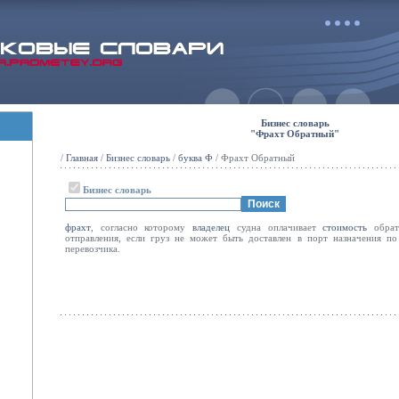
Бизнес словарь
"Фрахт Обратный"
/
Главная
/
Бизнес словарь
/
буква Ф
/ Фрахт Обратный
Бизнес словарь
фрахт
, согласно которому
владелец
судна оплачивает
стоимость
обрат
отправления, если груз не может быть доставлен в порт назначения п
перевозчика.