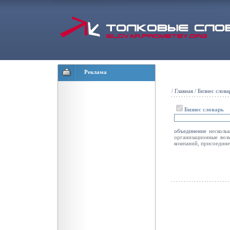
Реклама
/
Главная
/
Бизнес слова
Бизнес словарь
объединение
несколь
организационные воз
компаний, присоедине