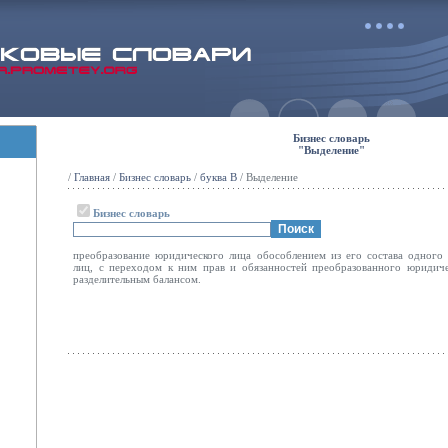
Бизнес словарь
"Выделение"
/
Главная
/
Бизнес словарь
/
буква В
/ Выделение
Бизнес словарь
преобразование юридического лица обособлением из его состава одного
лиц, с переходом к ним прав и обязанностей преобразованного юридиче
разделительным балансом.