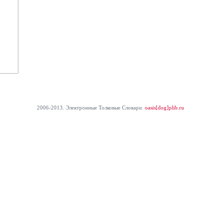
2006-2013. Электронные Толковые Cловари.
oasis[dog]plib.ru