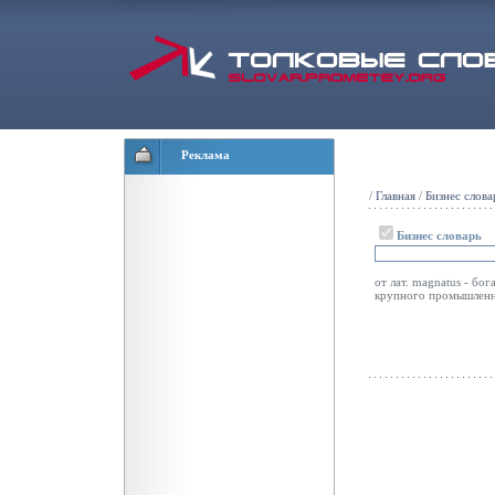
Реклама
/
Главная
/
Бизнес слова
Бизнес словарь
от лат. magnatus - бог
крупного промышленно