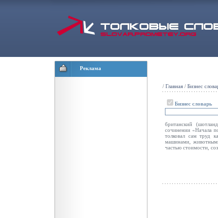
Реклама
/
Главная
/
Бизнес слова
Бизнес словарь
британский (шотланд
сочинении «Начала по
толковал сам труд 
машинами, животным
частью стоимости, соз