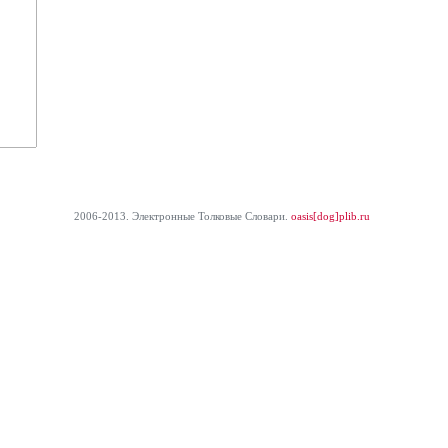
2006-2013. Электронные Толковые Cловари.
oasis[dog]plib.ru