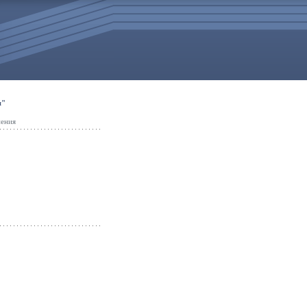
я"
нения