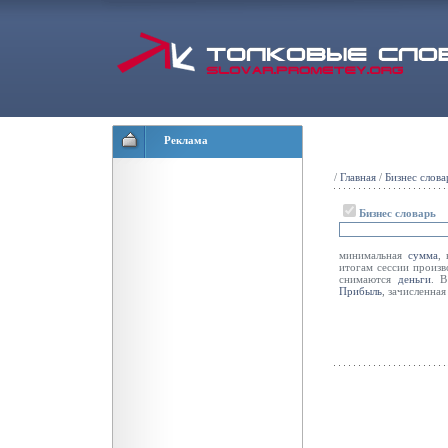
Реклама
/
Главная
/
Бизнес слова
Бизнес словарь
минимальная
сумма
,
итогам сессии произ
снимаются
деньги
. 
Прибыль
, зачисленная