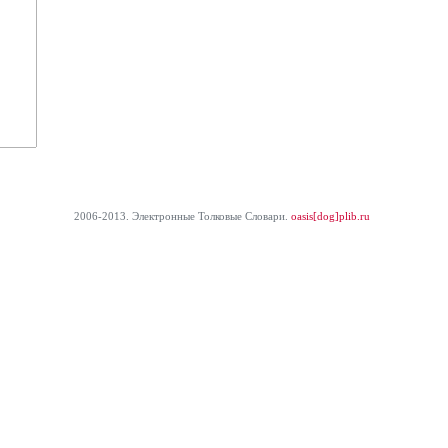
2006-2013. Электронные Толковые Cловари.
oasis[dog]plib.ru