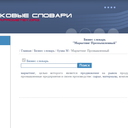
Бизнес словарь
"Маркетинг Промышленный"
/
Главная
/
Бизнес словарь
/
буква М
/ Маркетинг Промышленный
Бизнес словарь
маркетинг
, целью которого является
продвижение
на
рынок
продук
промышленные предприятия в своем производстве:
сырье
,
материалы
, компл