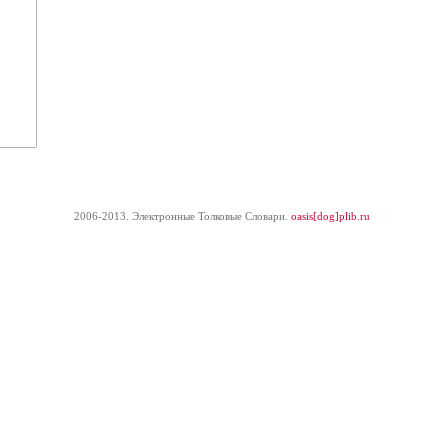
2006-2013. Электронные Толковые Cловари.
oasis[dog]plib.ru