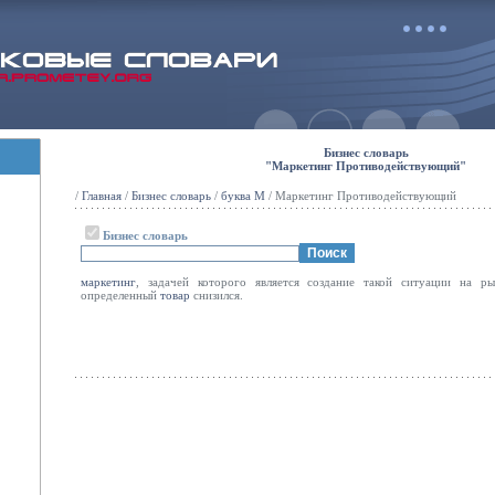
Бизнес словарь
"Маркетинг Противодействующий"
/
Главная
/
Бизнес словарь
/
буква М
/ Маркетинг Противодействующий
Бизнес словарь
маркетинг
, задачей которого является создание такой ситуации на 
определенный
товар
снизился.