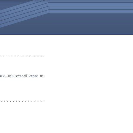
рынке, при которой
спрос
на