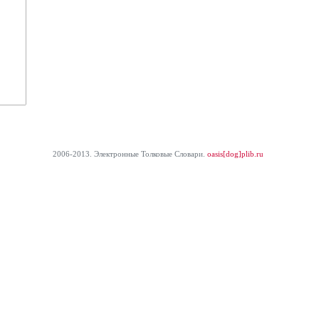
2006-2013. Электронные Толковые Cловари.
oasis[dog]plib.ru