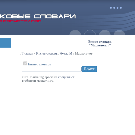
Бизнес словарь
"Маркетолог"
/
Главная
/
Бизнес словарь
/
буква М
/ Маркетолог
Бизнес словарь
англ. marketing specialist
специалист
в области маркетинга.