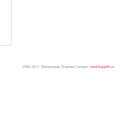
2006-2013. Электронные Толковые Cловари.
oasis[dog]plib.ru