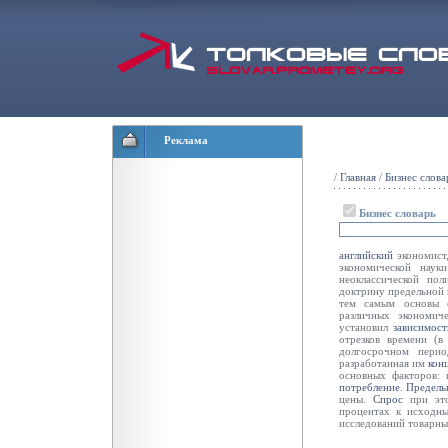
Реклама
/
Главная
/
Бизнес слова
Бизнес словарь
английский
экономист
экономической нау
неоклассической по
доктрину предельной 
тем самым основы с
различных экономич
установил
зависимост
отрезков времени (
долгосрочном пер
разработанная им
кон
основных факторов: 
потребление
.
Предель
цены.
Спрос
при это
процентах к исходн
исследований товарны