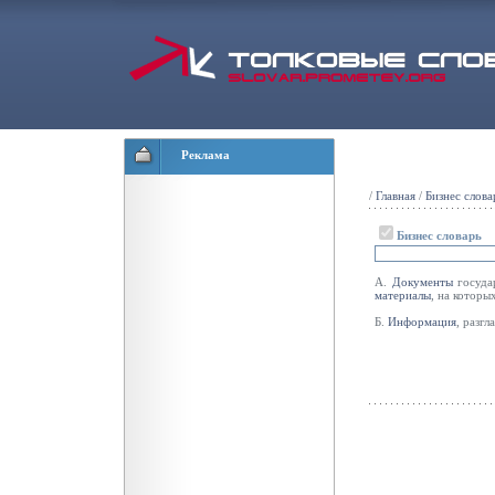
Реклама
/
Главная
/
Бизнес слова
Бизнес словарь
А.
Документы
госуда
материалы
, на которы
Б.
Информация
, разг