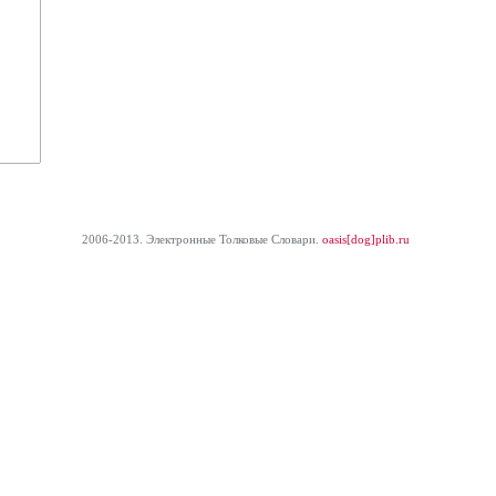
2006-2013. Электронные Толковые Cловари.
oasis[dog]plib.ru