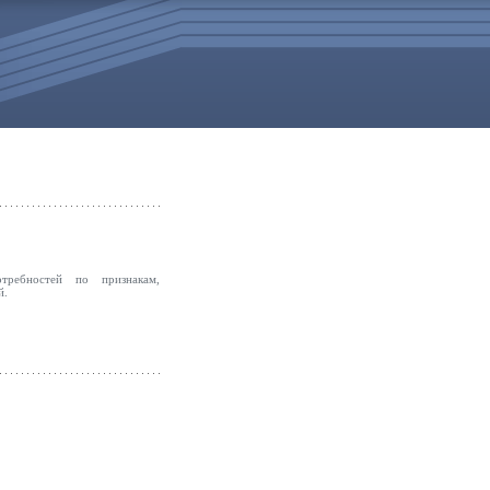
требностей по признакам,
й.