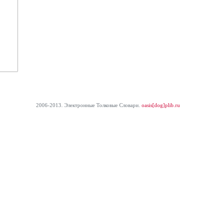
2006-2013. Электронные Толковые Cловари.
oasis[dog]plib.ru