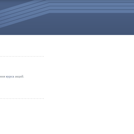
ения
курса
акций.