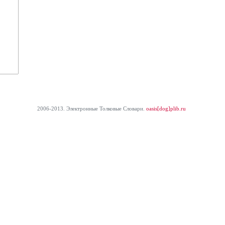
2006-2013. Электронные Толковые Cловари.
oasis[dog]plib.ru