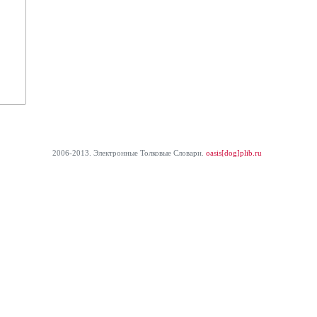
2006-2013. Электронные Толковые Cловари.
oasis[dog]plib.ru