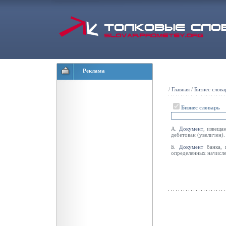
Реклама
/
Главная
/
Бизнес слова
Бизнес словарь
А.
Документ
, извеща
дебетован (увеличен).
Б.
Документ
банка, 
определенных начисл