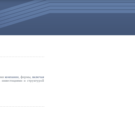
ами
компании
, фирмы,
включая
и инвестициями и структурой