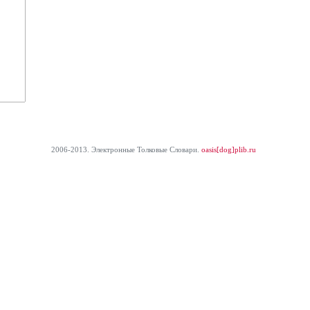
2006-2013. Электронные Толковые Cловари.
oasis[dog]plib.ru