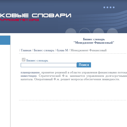
Бизнес словарь
"Менеджмент Финансовый"
/
Главная
/
Бизнес словарь
/
буква М
/ Менеджмент Финансовый
Бизнес словарь
планирование
, принятие решений в области управления финансовыми поток
инвестиции
. Стратегический Ф.м. занимается управлением долгосрочным
капитала. Оперативный Ф.м. решает вопросы обеспечения ликвидности.